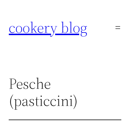
Skip
to
cookery blog
content
Pesche
(pasticcini)