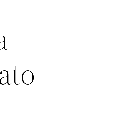
a
ato