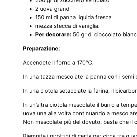
200 gr di zucchero semolato
2 uova grandi
150 ml di panna liquida fresca
mezza stecca di vaniglia.
Per decorare:
50 gr di cioccolato bianc
Preparazione:
Accendete il forno a 170°C.
In una tazza mescolate la panna con i semi c
In una ciotola setacciate la farina, il bicarbona
In un’altra ciotola mescolate il burro a te
uova una alla volta continuando a mescolare. U
Non mescolate più del dovuto, basta che i
Riempite i pirottini di carta per circa tre qua