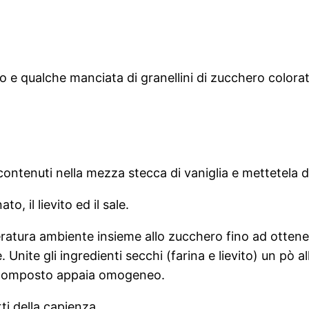
o e qualche manciata di granellini di zucchero colora
ontenuti nella mezza stecca di vaniglia e mettetela d
to, il lievito ed il sale.
mperatura ambiente insieme allo zucchero fino ad ott
nite gli ingredienti secchi (farina e lievito) un pò al
l composto appaia omogeneo.
rti della capienza.