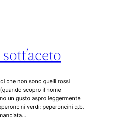
sott’aceto
rdi che non sono quelli rossi
re (quando scopro il nome
anno un gusto aspro leggermente
peroncini verdi: peperoncini q.b.
a manciata…