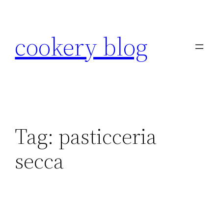
Skip
to
cookery blog
content
Tag:
pasticceria
secca