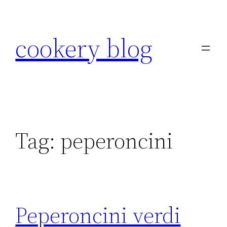
Skip
to
cookery blog
content
Tag:
peperoncini
Peperoncini verdi