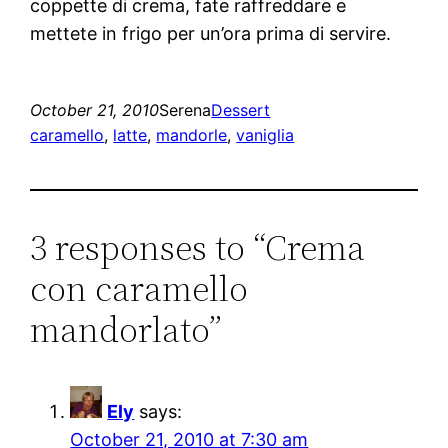
coppette di crema, fate raffreddare e
mettete in frigo per un’ora prima di servire.
October 21, 2010
Serena
Dessert
caramello
, 
latte
, 
mandorle
, 
vaniglia
3 responses to “Crema
con caramello
mandorlato”
Ely
says:
October 21, 2010 at 7:30 am