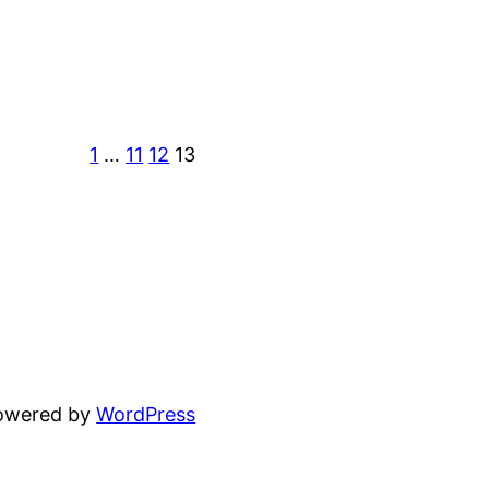
1
…
11
12
13
powered by
WordPress