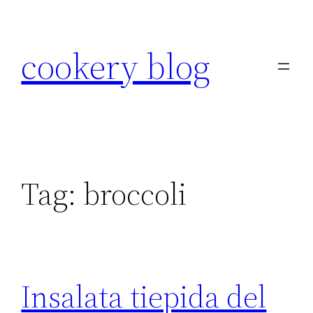
Skip
to
cookery blog
content
Tag:
broccoli
Insalata tiepida del